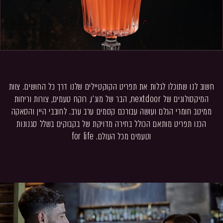
חשוב לנו שתוכלו לגלות את תפריט הקוקטיילים שלנו דרך כל החושים. צוות
המיקסולוגים של nextdoor, הבר של מוג׳ו, רוקח טעמים, צורות וריחות
ממיטב חומרי הגלם ועושה עבורכם קסמים ערב ערב. לחובבי היין והסאקה
הכנו תפריט מותאם הכולל בחירה מדויקת של בקבוקים בשלל סגנונות
וטעמים מכל העולם. for life