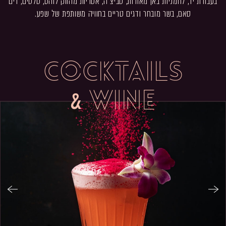
בעבודת יד, לחמניות באן מאודות, סביצ׳ה, אטריות מהווק לוהט, סלטים, דים
סאם, בשר מובחר ודגים טריים בחוויה משותפת של שפע.
COCKTAILS
& WINE